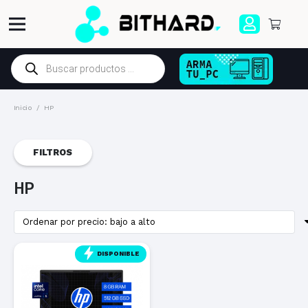
Búsqueda
de
productos
Inicio
/
HP
FILTROS
HP
DISPONIBLE