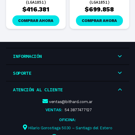
(LGA1851)
(LGA1851)
$
416.381
$
699.858
COMPRAR AHORA
COMPRAR AHORA
INFORMACIÓN
SOPORTE
ATENCIÓN AL CLIENTE
ventas@bithard.com.ar
VENTAS:
54 3877477127
OFICINA:
Hilario Gorostiaga 5030 – Santiago del Estero