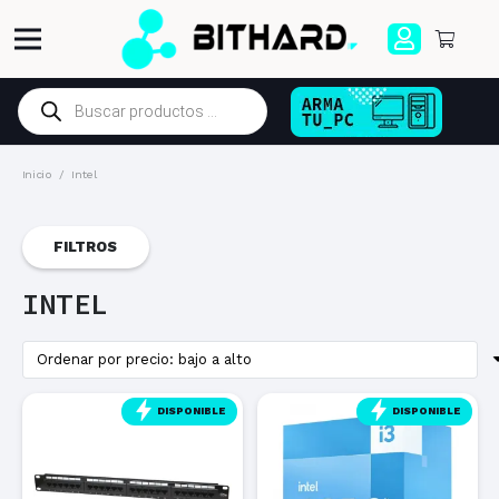
Búsqueda
de
productos
Inicio
/
Intel
FILTROS
INTEL
DISPONIBLE
DISPONIBLE