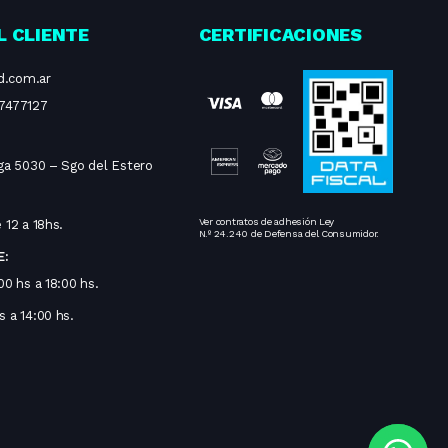
L CLIENTE
CERTIFICACIONES
d.com.ar
7477127
aga 5030 – Sgo del Estero
Ver contratos de adhesión Ley
 12 a 18hs.
N.º 24.240 de Defensa del Consumidor.
E:
00 hs a 18:00 hs.
 a 14:00 hs.