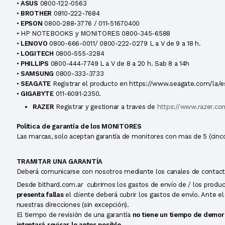
•
ASUS
0800-122-0563
•
BROTHER
0810-222-7684
•
EPSON
0800-288-3776 / 011-51670400
• HP NOTEBOOKS y MONITORES 0800-345-6588
•
LENOVO
0800-666-0011/ 0800-222-0279 L a V de 9 a 18 h.
•
LOGITECH
0800-555-3284
•
PHILLIPS
0800-444-7749 L a V de 8 a 20 h. Sab 8 a 14h
•
SAMSUNG
0800-333-3733
•
SEAGATE
Registrar el producto en https://www.seagate.com/la/
•
GIGABYTE
011-6091-2350.
RAZER
Registrar y gestionar a traves de
https://www.razer.co
Política de garantía de los MONITORES
Las marcas, solo aceptan garantía de monitores con mas de 5 (cinc
TRAMITAR UNA GARANTÍA
Deberá comunicarse con nosotros mediante los canales de contact
Desde bithard.com.ar cubrimos los gastos de envío de / los producto
presenta fallas
el cliente deberá cubrir los gastos de envío.
Ante el
nuestras direcciones (sin excepción).
El tiempo de revisión de una garantía
no tiene un tiempo de demora
intentará revisar lo antes posible.