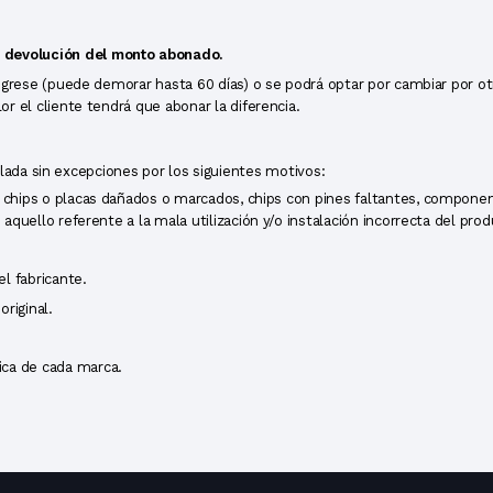
 devolución del monto
abonado.
rese (puede demorar hasta 60 días) o se podrá optar por cambiar por otro
r el cliente tendrá que abonar la diferencia.
lada sin excepciones por los siguientes motivos:
, chips o placas dañados o marcados, chips con pines faltantes, compone
quello referente a la mala utilización y/o instalación incorrecta del prod
l fabricante.
riginal.
ica de cada marca.