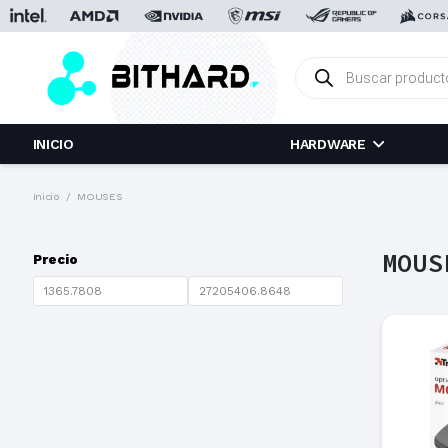
Búsqueda
de
productos
INICIO
HARDWARE
Inicio
/
MOUSES
MOUS
Precio