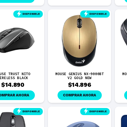
DISPONIBLE
DISPONIBLE
USE TRUST NITO
MOUSE GENIUS NX-9000BT
MO
IRELESS BLACK
V2 GOLD NEW
$
14.890
$
14.896
OMPRAR AHORA
COMPRAR AHORA
DISPONIBLE
DISPONIBLE