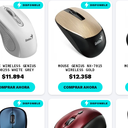
DISPONIBLE
DISPONIBLE
E WIRELESS GENIUS
MOUSE GENIUS NX-7015
M
8025S WHITE GREY
WIRELESS GOLD
$
11.894
$
12.358
OMPRAR AHORA
COMPRAR AHORA
DISPONIBLE
DISPONIBLE