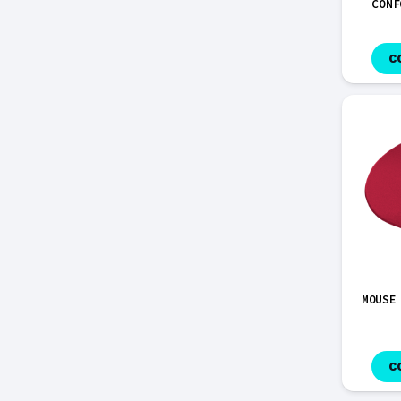
CONF
C
MOUSE
C