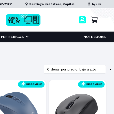
47-7127
Santiago del Estero, Capital
Ayuda
PERIFÉRICOS
NOTEBOOKS
DISPONIBLE
DISPONIBLE