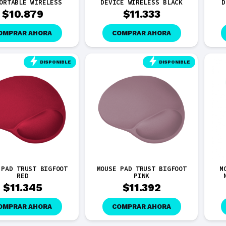
ORTABLE WIRELESS
DEVICE WIRELESS BLACK
D
$
10.879
$
11.333
OMPRAR AHORA
COMPRAR AHORA
DISPONIBLE
DISPONIBLE
 PAD TRUST BIGFOOT
MOUSE PAD TRUST BIGFOOT
M
RED
PINK
$
11.345
$
11.392
OMPRAR AHORA
COMPRAR AHORA