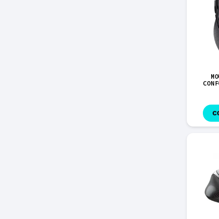
MO
CONF
C