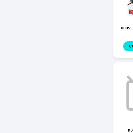
MOUSE
C
MO