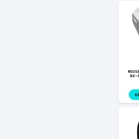
MOUS
NX-
C