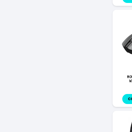
MO
W
C