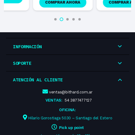
COMPRAR AHORA
COMPRAR AHORA
INFORMACIÓN
SOPORTE
ATENCIÓN AL CLIENTE
ventas@bithard.com.ar
VENTAS:
54 3877477127
OFICINA:
Hilario Gorostiaga 5030 – Santiago del Estero
Pick up point