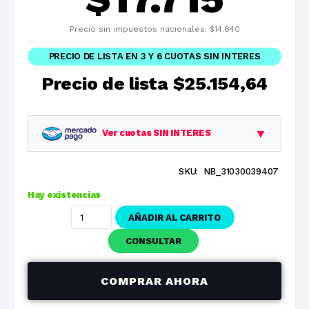
Precio sin impuestos nacionales:
$
14.640
PRECIO DE LISTA EN 3 Y 6 CUOTAS SIN INTERES
Precio de lista
$25.154,64
▼
Ver cuotas SIN INTERES
SKU:
NB_31030039407
Planes
Cuota
Total
Hay existencias
1 cuotas
$25.154,64
$25.154,64
AÑADIR AL CARRITO
3 cuotas
$8.384,88
$25.154,64
CONSULTAR
6 cuotas
$4.192,44
$25.154,64
COMPRAR AHORA