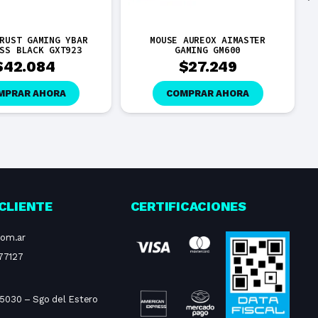
RUST GAMING YBAR
MOUSE AUREOX AIMASTER
SS BLACK GXT923
GAMING GM600
$
42.084
$
27.249
MPRAR AHORA
COMPRAR AHORA
CLIENTE
CERTIFICACIONES
com.ar
77127
 5030 – Sgo del Estero