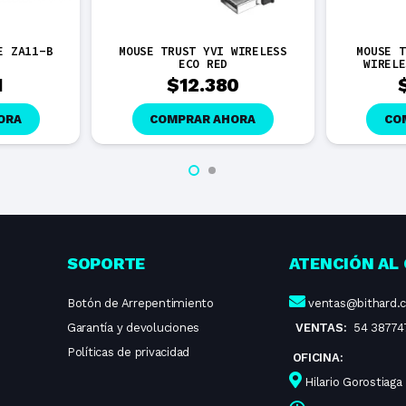
E ZA11-B
MOUSE TRUST YVI WIRELESS
MOUSE T
ECO RED
WIRELE
1
$
12.380
ORA
COMPRAR AHORA
CO
SOPORTE
ATENCIÓN AL 
Botón de Arrepentimiento
ventas@bithard.
Garantía y devoluciones
VENTAS:
54 38774
Políticas de privacidad
OFICINA:
Hilario Gorostiaga