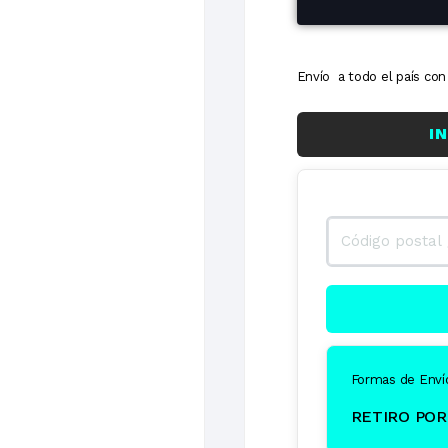
Envío a todo el país c
I
Formas de Enví
RETIRO POR 