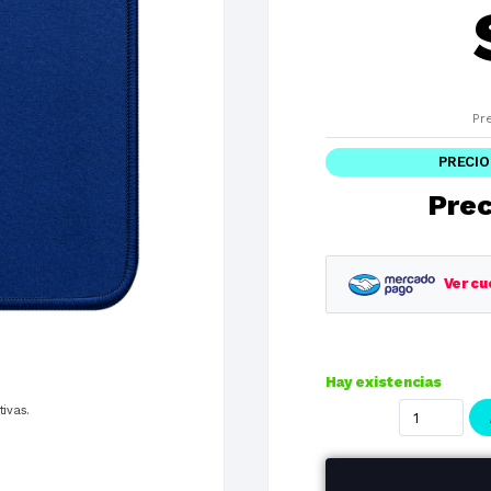
Pr
PRECIO
Prec
Ver cu
Planes
Hay existencias
1 cuotas
tivas.
3 cuotas
6 cuotas