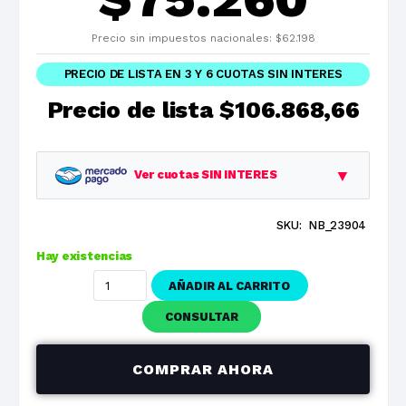
Precio sin impuestos nacionales:
$
62.198
PRECIO DE LISTA EN 3 Y 6 CUOTAS SIN INTERES
Precio de lista
$106.868,66
▼
Ver cuotas SIN INTERES
SKU:
NB_23904
Planes
Cuota
Total
Hay existencias
1 cuotas
$106.868,66
$106.868,66
AÑADIR AL CARRITO
3 cuotas
$35.622,89
$106.868,66
CONSULTAR
6 cuotas
$17.811,44
$106.868,66
COMPRAR AHORA