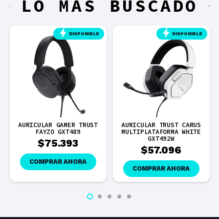
LO MÁS BUSCADO
DISPONIBLE
DISPONIBLE
AURICULAR GAMER TRUST
AURICULAR TRUST CARUS
FAYZO GXT489
MULTIPLATAFORMA WHITE
GXT492W
$
75.393
$
57.096
COMPRAR AHORA
COMPRAR AHORA