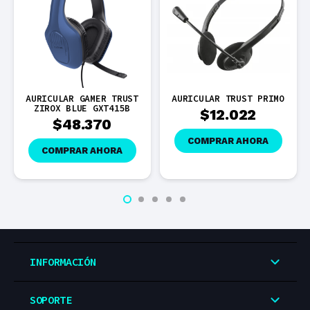
R GAMER TRUST
AURICULAR TRUST PRIMO
AURICULAR G
BLUE GXT415B
FAYZO WIREL
$
12.022
GXT4
8.370
$
132
COMPRAR AHORA
RAR AHORA
COMPRAR
INFORMACIÓN
SOPORTE