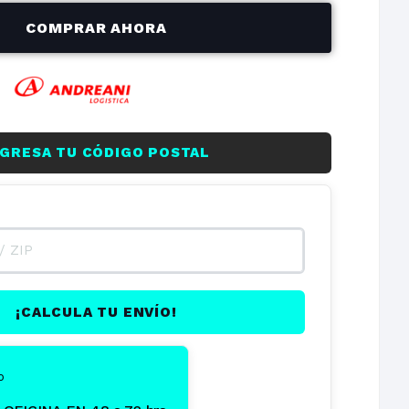
$11.893,52
$71.361,11
COMPRAR AHORA
on
NGRESA TU CÓDIGO POSTAL
¡CALCULA TU ENVÍO!
o