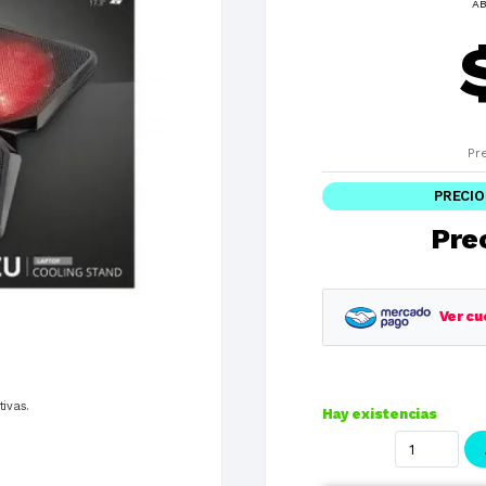
AB
Pr
PRECIO
Prec
Ver cu
Planes
tivas.
Hay existencias
1 cuotas
3 cuotas