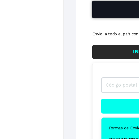
6 cuotas
Envío a todo el país c
I
Formas de Enví