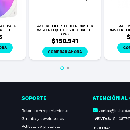
MAX PACK
WATERCOOLER COOLER MASTER
WATER
 WHITE
MASTERLIQUID 360L CORE II
MASTERLIQ
ARGB
6
$
150.941
ORA
CO
COMPRAR AHORA
SOPORTE
ATENCIÓN AL 
Botón de Arrepentimiento
ventas@bithard.
Garantía y devoluciones
VENTAS:
54 38774
Políticas de privacidad
OFICINA: