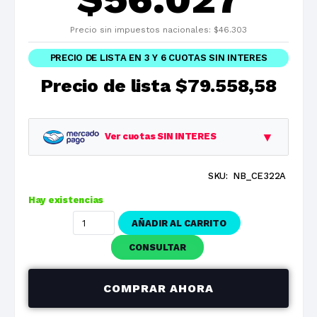
Precio sin impuestos nacionales:
$
46.303
PRECIO DE LISTA EN 3 Y 6 CUOTAS SIN INTERES
Precio de lista
$79.558,58
▼
Ver cuotas SIN INTERES
SKU:
NB_CE322A
Planes
Cuota
Total
Hay existencias
1 cuotas
$79.558,58
$79.558,58
AÑADIR AL CARRITO
3 cuotas
$26.519,53
$79.558,58
CONSULTAR
6 cuotas
$13.259,76
$79.558,58
COMPRAR AHORA