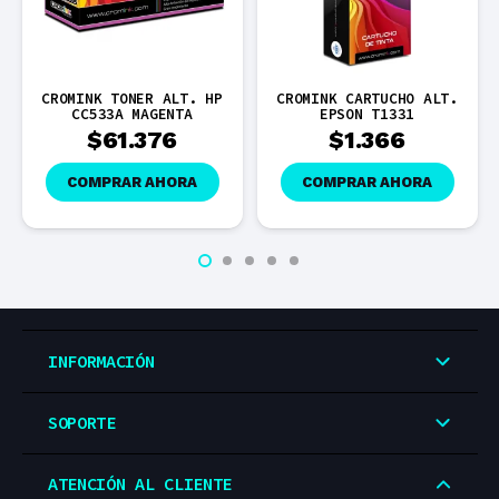
ALT. HP
CROMINK CARTUCHO ALT.
CROMINK TONER AL
NTA
EPSON T1331
SAMSUNG MLT-D115
BLACK
6
$
1.366
$
100.286
ORA
COMPRAR AHORA
COMPRAR AHORA
INFORMACIÓN
SOPORTE
ATENCIÓN AL CLIENTE