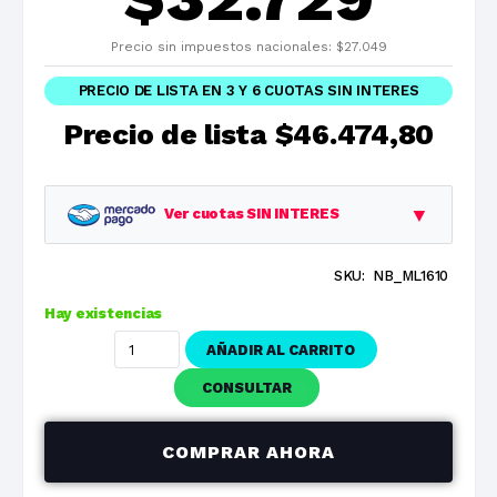
Precio sin impuestos nacionales:
$
27.049
PRECIO DE LISTA EN 3 Y 6 CUOTAS SIN INTERES
Precio de lista
$46.474,80
▼
Ver cuotas SIN INTERES
SKU:
NB_ML1610
Planes
Cuota
Total
Hay existencias
1 cuotas
$46.474,80
$46.474,80
AÑADIR AL CARRITO
3 cuotas
$15.491,60
$46.474,80
CONSULTAR
6 cuotas
$7.745,80
$46.474,80
COMPRAR AHORA