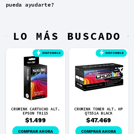
pueda ayudarte?
LO MÁS BUSCADO
DISPONIBLE
DISPONIBLE
CROMINK CARTUCHO ALT.
CROMINK TONER ALT. HP
EPSON T0115
Q7551A BLACK
$
1.499
$
47.469
COMPRAR AHORA
COMPRAR AHORA