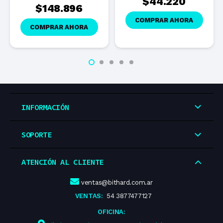
$
44.220
$
148.896
COMPRAR AHORA
COMPRAR AHORA
INFORMACIÓN
SOPORTE
ATENCIÓN AL CLIENTE
ventas@bithard.com.ar
VENTAS:
54 3877477127
OFICINA: