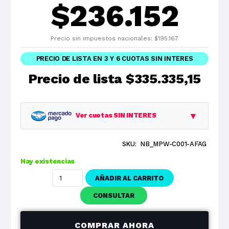
$
236.152
Precio sin impuestos nacionales:
$
195.167
PRECIO DE LISTA EN 3 Y 6 CUOTAS SIN INTERES
Precio de lista
$335.335,15
▼
Ver cuotas SIN INTERES
SKU:
NB_MPW-C001-AFAG
Planes
Cuota
Total
Hay existencias
1 cuotas
$335.335,15
$335.335,15
AÑADIR AL CARRITO
3 cuotas
$111.778,38
$335.335,15
CONSULTAR
6 cuotas
$55.889,19
$335.335,15
COMPRAR AHORA