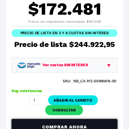
$
172.481
Precio sin impuestos nacionales:
$
142.546
PRECIO DE LISTA EN 3 Y 6 CUOTAS SIN INTERES
Precio de lista
$244.922,95
▼
Ver cuotas SIN INTERES
SKU:
NB_CA-1Y2-00M6WN-00
Planes
Cuota
Total
Hay existencias
1 cuotas
$244.922,95
$244.922,95
AÑADIR AL CARRITO
3 cuotas
$81.640,98
$244.922,95
CONSULTAR
6 cuotas
$40.820,49
$244.922,95
COMPRAR AHORA