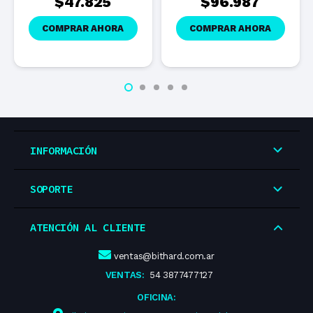
$
47.825
$
96.987
COMPRAR AHORA
COMPRAR AHORA
INFORMACIÓN
SOPORTE
ATENCIÓN AL CLIENTE
ventas@bithard.com.ar
VENTAS:
54 3877477127
OFICINA: