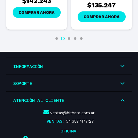
$
142.243
$
135.247
COMPRAR AHORA
COMPRAR AHORA
INFORMACIÓN
SOPORTE
ATENCIÓN AL CLIENTE
ventas@bithard.com.ar
VENTAS:
54 3877477127
OFICINA: