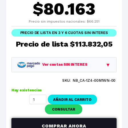
$
80.163
Precio sin impuestos nacionales:
$
66.251
PRECIO DE LISTA EN 3 Y 6 CUOTAS SIN INTERES
Precio de lista
$113.832,05
▼
Ver cuotas SIN INTERES
SKU:
NB_CA-1Z4-00M1WN-00
Planes
Cuota
Total
Hay existencias
1 cuotas
$113.832,05
$113.832,05
AÑADIR AL CARRITO
3 cuotas
$37.944,02
$113.832,05
CONSULTAR
6 cuotas
$18.972,01
$113.832,05
COMPRAR AHORA