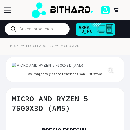
Búsqueda
de
productos
trending_flat
trending_flat
Inicio
PROCESADORES
MICRO AMD
Las imágenes y especificaciones son ilustrativas.
MICRO AMD RYZEN 5
7600X3D (AM5)
PRECIO ESPECIAL