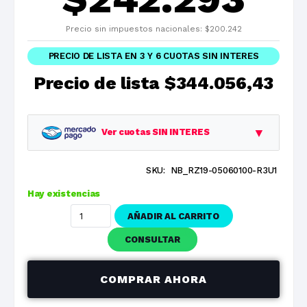
Precio sin impuestos nacionales:
$
200.242
PRECIO DE LISTA EN 3 Y 6 CUOTAS SIN INTERES
Precio de lista
$344.056,43
▼
Ver cuotas SIN INTERES
SKU:
NB_RZ19-05060100-R3U1
Planes
Cuota
Total
Hay existencias
1 cuotas
$344.056,43
$344.056,43
AÑADIR AL CARRITO
3 cuotas
$114.685,48
$344.056,43
CONSULTAR
6 cuotas
$57.342,74
$344.056,43
COMPRAR AHORA