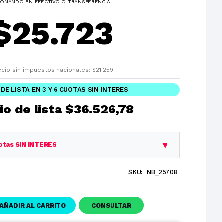
ONANDO EN EFECTIVO O TRANSFERENCIA.
$
25.723
ecio sin impuestos nacionales:
$
21.259
 DE LISTA EN 3 Y 6 CUOTAS SIN INTERES
io de lista
$36.526,78
▼
otas SIN INTERES
SKU:
NB_25708
Cuota
Total
$36.526,78
$36.526,78
AÑADIR AL CARRITO
CONSULTAR
$12.175,59
$36.526,78