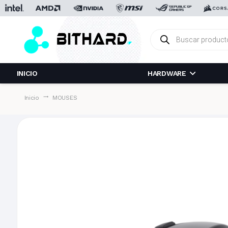
Búsqueda
de
productos
INICIO
HARDWARE
trending_flat
Inicio
MOUSES