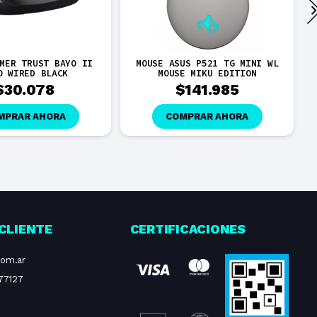
MER TRUST BAYO II
MOUSE ASUS P521 TG MINI WL
O WIRED BLACK
MOUSE MIKU EDITION
$
30.078
$
141.985
MPRAR AHORA
COMPRAR AHORA
CLIENTE
CERTIFICACIONES
com.ar
77127