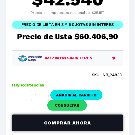
Precio sin impuestos nacionales:
$
35.157
PRECIO DE LISTA EN 3 Y 6 CUOTAS SIN INTERES
Precio de lista
$60.406,90
▼
Ver cuotas SIN INTERES
SKU:
NB_24933
Planes
Cuota
Total
Hay existencias
1 cuotas
$60.406,90
$60.406,90
AÑADIR AL CARRITO
3 cuotas
$20.135,63
$60.406,90
CONSULTAR
6 cuotas
$10.067,82
$60.406,90
COMPRAR AHORA