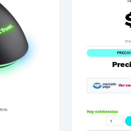
AB
Pre
PRECIO
Preci
Ver cu
Planes
tivas.
Hay existencias
1 cuotas
3 cuotas