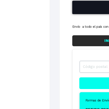
6 cuotas
Envío a todo el país c
I
Formas de Enví