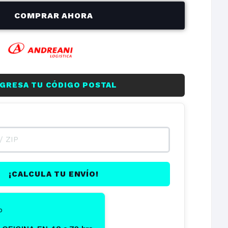
$17.888,83
$107.333,00
COMPRAR AHORA
on
NGRESA TU CÓDIGO POSTAL
¡CALCULA TU ENVÍO!
o