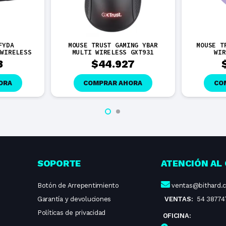
FYDA
MOUSE TRUST GAMING YBAR
MOUSE T
 WIRELESS
MULTI WIRELESS GXT931
WIR
3
$
44.927
ORA
COMPRAR AHORA
CO
SOPORTE
ATENCIÓN AL 
Botón de Arrepentimiento
ventas@bithard.
Garantía y devoluciones
VENTAS:
54 38774
Políticas de privacidad
OFICINA: