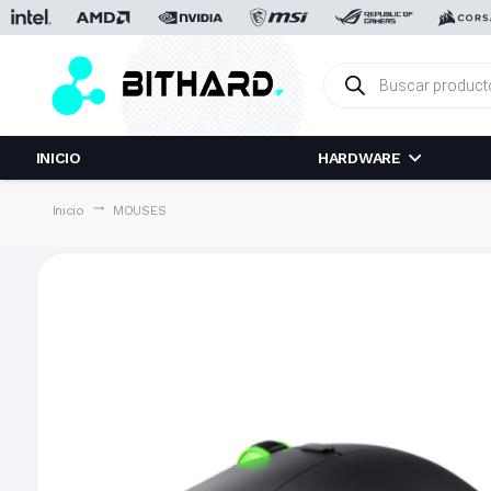
Búsqueda
de
productos
INICIO
HARDWARE
trending_flat
Inicio
MOUSES