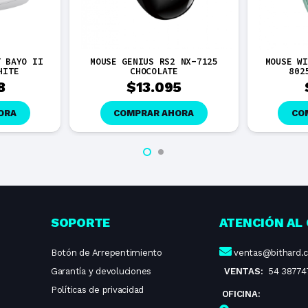
T BAYO II
MOUSE GENIUS RS2 NX-7125
MOUSE WI
HITE
CHOCOLATE
802
8
$
13.095
ORA
COMPRAR AHORA
CO
SOPORTE
ATENCIÓN AL 
Botón de Arrepentimiento
ventas@bithard.
Garantía y devoluciones
VENTAS:
54 38774
Políticas de privacidad
OFICINA: