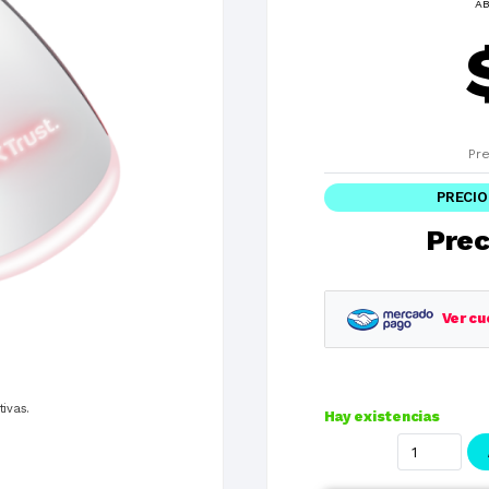
AB
Pre
PRECIO
Prec
Ver cu
Planes
tivas.
Hay existencias
1 cuotas
3 cuotas