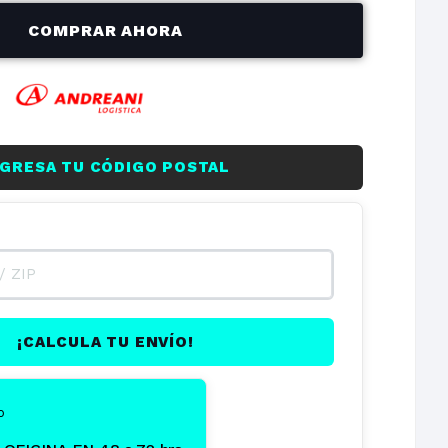
$5.871,75
$35.230,51
COMPRAR AHORA
on
NGRESA TU CÓDIGO POSTAL
¡CALCULA TU ENVÍO!
o