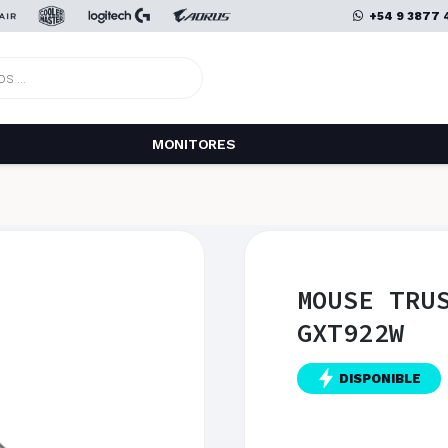
+54 9 3877 
MONITORES
MOUSE TRU
GXT922W
DISPONIBLE