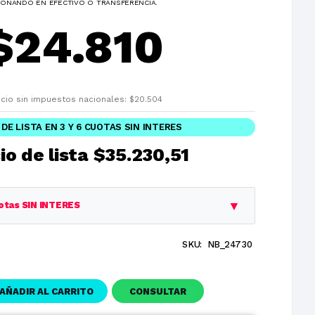
ONANDO EN EFECTIVO O TRANSFERENCIA.
$
24.810
cio sin impuestos nacionales:
$
20.504
 DE LISTA EN 3 Y 6 CUOTAS SIN INTERES
io de lista
$35.230,51
▼
otas SIN INTERES
SKU:
NB_24730
Cuota
Total
$35.230,51
$35.230,51
AÑADIR AL CARRITO
CONSULTAR
$11.743,50
$35.230,51