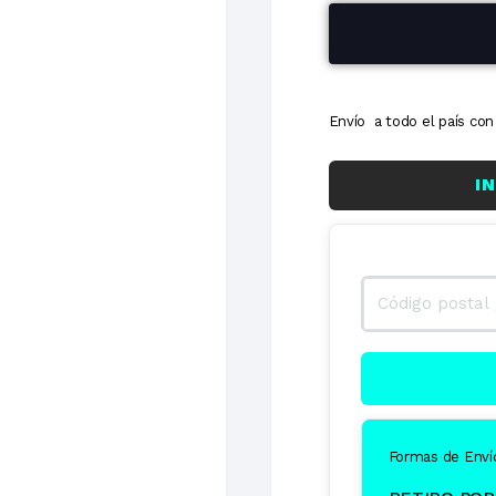
6 cuotas
Envío a todo el país c
I
Formas de Enví