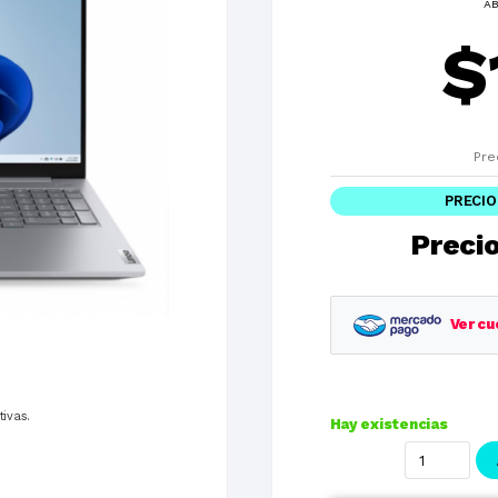
AB
$
Pre
PRECIO
Precio
Ver cu
Planes
tivas.
Hay existencias
1 cuotas
3 cuotas