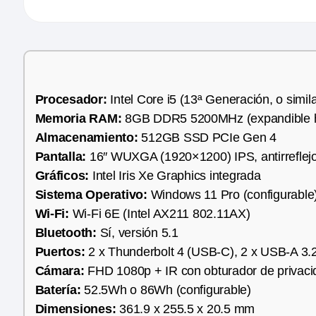
Procesador:
Intel Core i5 (13ª Generación, o simila
Memoria RAM:
8GB DDR5 5200MHz (expandible 
Almacenamiento:
512GB SSD PCIe Gen 4
Pantalla:
16″ WUXGA (1920×1200) IPS, antirreflejo,
Gráficos:
Intel Iris Xe Graphics integrada
Sistema Operativo:
Windows 11 Pro (configurable
Wi-Fi:
Wi-Fi 6E (Intel AX211 802.11AX)
Bluetooth:
Sí, versión 5.1
Puertos:
2 x Thunderbolt 4 (USB-C), 2 x USB-A 3.
Cámara:
FHD 1080p + IR con obturador de privaci
Batería:
52.5Wh o 86Wh (configurable)
Dimensiones:
361.9 x 255.5 x 20.5 mm