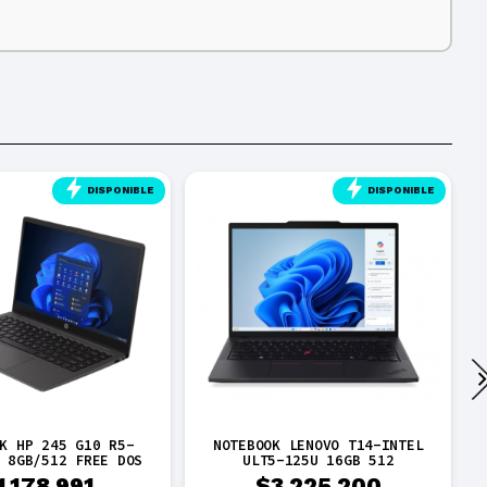
DISPONIBLE
DISPONIBLE
K HP 245 G10 R5-
NOTEBOOK LENOVO T14-INTEL
 8GB/512 FREE DOS
ULT5-125U 16GB 512
1.178.991
$
3.225.200