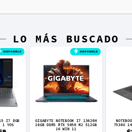
LO MÁS BUSCADO
DISPONIBLE
DISPONIBLE
15 I7 8GB
GIGABYTE NOTEBOOK I7 13620H
NOTEBOO
S 1 YOS
16GB DDR5 RTX 5050 M2 512GB
7530U 14
16 WIN 11
59
$