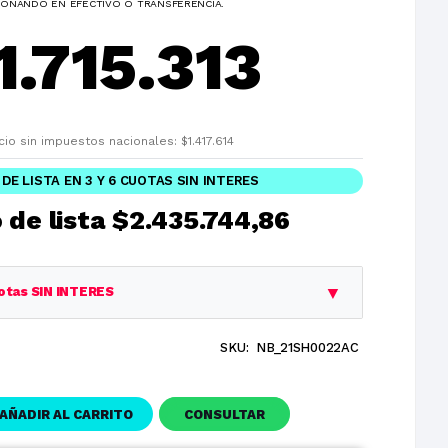
ONANDO EN EFECTIVO O TRANSFERENCIA.
1.715.313
cio sin impuestos nacionales:
$
1.417.614
 DE LISTA EN 3 Y 6 CUOTAS SIN INTERES
 de lista
$2.435.744,86
▼
otas SIN INTERES
SKU:
NB_21SH0022AC
Cuota
Total
$2.435.744,86
$2.435.744,86
AÑADIR AL CARRITO
CONSULTAR
$811.914,95
$2.435.744,86