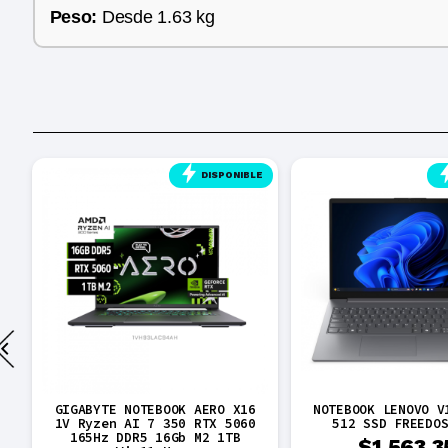
Peso:
Desde 1.63 kg
E
DISPONIBLE
8
GIGABYTE NOTEBOOK AERO X16
NOTEBOOK LENOVO V
1V Ryzen AI 7 350 RTX 5060
512 SSD FREEDO
165Hz DDR5 16Gb M2 1TB
$
1.563.3