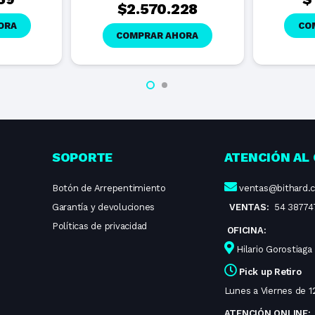
$
2.570.228
ORA
CO
COMPRAR AHORA
SOPORTE
ATENCIÓN AL 
Botón de Arrepentimiento
ventas@bithard.
Garantía y devoluciones
VENTAS:
54 38774
Políticas de privacidad
OFICINA:
Hilario Gorostiaga
Pick up Retiro
Lunes a Viernes de 12
ATENCIÓN ONLINE: