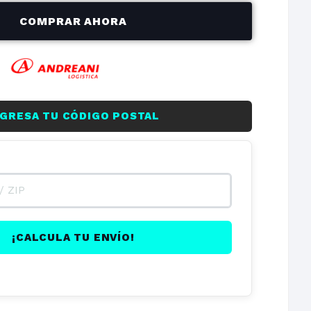
$405.957,48
$2.435.744,86
COMPRAR AHORA
on
NGRESA TU CÓDIGO POSTAL
¡CALCULA TU ENVÍO!