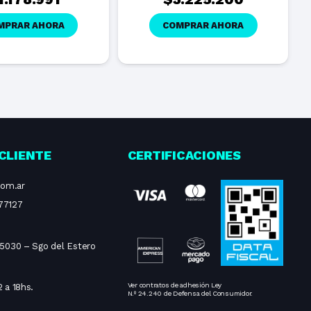
MPRAR AHORA
COMPRAR AHORA
CLIENTE
CERTIFICACIONES
com.ar
77127
 5030 – Sgo del Estero
Ver contratos de adhesión Ley
 a 18hs.
N.º 24.240 de Defensa del Consumidor.