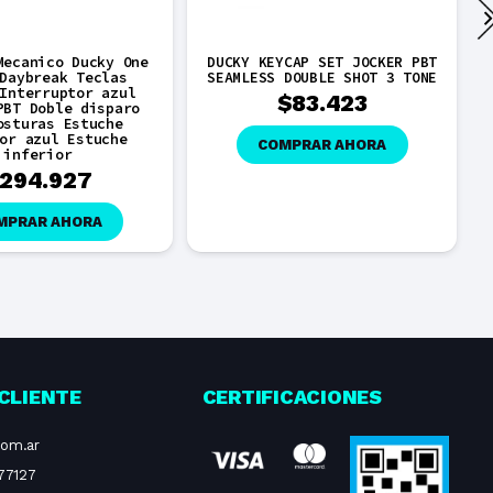
Mecanico Ducky One
DUCKY KEYCAP SET JOCKER PBT
Daybreak Teclas
SEAMLESS DOUBLE SHOT 3 TONE
Interruptor azul
$
83.423
PBT Doble disparo
osturas Estuche
or azul Estuche
COMPRAR AHORA
inferior
294.927
MPRAR AHORA
CLIENTE
CERTIFICACIONES
com.ar
77127