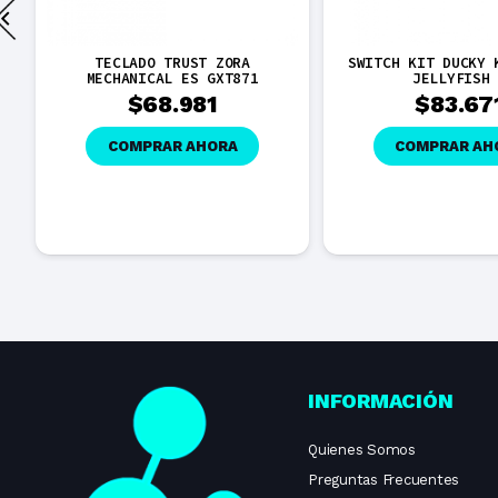
TECLADO TRUST ZORA
SWITCH KIT DUCKY 
MECHANICAL ES GXT871
JELLYFISH
$
68.981
$
83.67
COMPRAR AHORA
COMPRAR AH
INFORMACIÓN
Quienes Somos
Preguntas Frecuentes