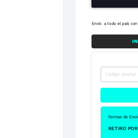
Envío a todo el país c
I
Formas de Enví
RETIRO POR 