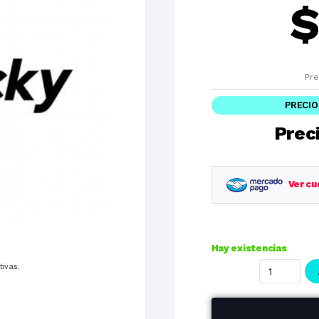
Pre
PRECIO
Preci
Ver cu
Planes
Hay existencias
1 cuotas
tivas.
3 cuotas
6 cuotas