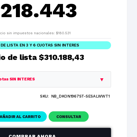
$
218.443
cio sin impuestos nacionales:
$
180.531
 DE LISTA EN 3 Y 6 CUOTAS SIN INTERES
o de lista
$310.188,43
▼
otas SIN INTERES
SKU:
NB_DKON1967ST-SESALWWT1
Cuota
Total
$310.188,43
$310.188,43
AÑADIR AL CARRITO
CONSULTAR
$103.396,14
$310.188,43
$51.698,07
$310.188,43
COMPRAR AHORA