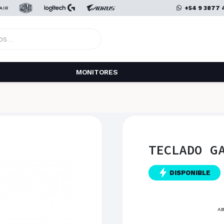
+54 9 3877 
MONITORES
TECLADO G
DISPONIBLE
AB