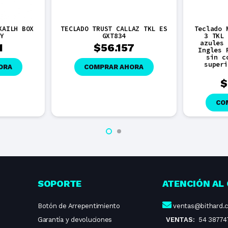
KAILH BOX
TECLADO TRUST CALLAZ TKL ES
Teclado 
 Y
GXT834
3 TKL 
azules 
1
$
56.157
Ingles 
sin c
superi
ORA
COMPRAR AHORA
$
CO
SOPORTE
ATENCIÓN AL 
Botón de Arrepentimiento
ventas@bithard.
Garantía y devoluciones
VENTAS:
54 38774