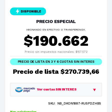
DISPONIBLE
PRECIO ESPECIAL
ABONANDO EN EFECTIVO O TRANSFERENCIA.
$
190.662
Precio sin impuestos nacionales:
$
157.572
PRECIO DE LISTA EN 3 Y 6 CUOTAS SIN INTERES
Precio de lista
$270.739,66
▼
Ver cuotas SIN INTERES
SKU:
NB_DKON1887-RUSPDZHBS
Planes
Cuota
Total
Hay existencias