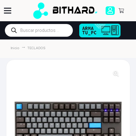
Búsqueda
de
productos
trending_flat
Inicio
TECLADOS