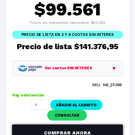
$
99.561
Precio sin impuestos nacionales:
$
82.282
PRECIO DE LISTA EN 3 Y 6 CUOTAS SIN INTERES
Precio de lista
$141.376,95
▼
Ver cuotas SIN INTERES
SKU:
NB_25368
Planes
Cuota
Total
Hay existencias
1 cuotas
$141.376,95
$141.376,95
AÑADIR AL CARRITO
3 cuotas
$47.125,65
$141.376,95
CONSULTAR
6 cuotas
$23.562,82
$141.376,95
COMPRAR AHORA