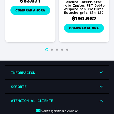
$
83.671
oscuro Interruptor
rojo Ingles PBT Doble
disparo sin costuras
COMPRAR AHORA
Estuche gris Sin LED
$
190.662
COMPRAR AHORA
INFORMACIÓN
SOPORTE
ATENCIÓN AL CLIENTE
ventas@bithard.com.ar