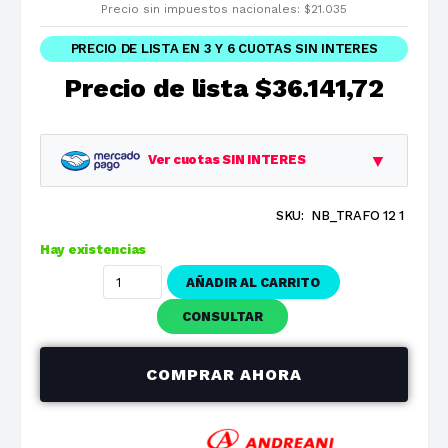
Precio sin impuestos nacionales:
$
21.035
PRECIO DE LISTA EN 3 Y 6 CUOTAS SIN INTERES
Precio de lista
$36.141,72
▼
Ver cuotas SIN INTERES
SKU:
NB_TRAFO 12 1
Planes
Cuota
Total
Hay existencias
1 cuotas
$36.141,72
$36.141,72
AÑADIR AL CARRITO
3 cuotas
$12.047,24
$36.141,72
CONSULTAR
6 cuotas
$6.023,62
$36.141,72
COMPRAR AHORA