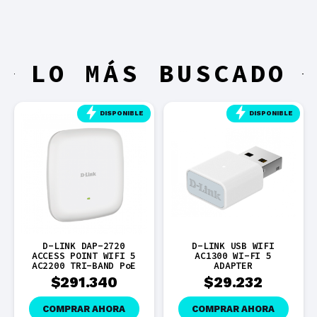
LO MÁS BUSCADO
DISPONIBLE
DISPONIBLE
LINK DAP-2720
D-LINK USB WIFI
CABLE U
SS POINT WIFI 5
AC1300 WI-FI 5
100M
00 TRI-BAND PoE
ADAPTER
$
3
$
291.340
$
29.232
COMPR
MPRAR AHORA
COMPRAR AHORA