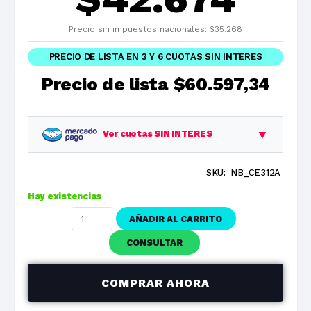
Precio sin impuestos nacionales:
$
35.268
PRECIO DE LISTA EN 3 Y 6 CUOTAS SIN INTERES
Precio de lista
$60.597,34
▼
Ver cuotas SIN INTERES
SKU:
NB_CE312A
Planes
Cuota
Total
Hay existencias
1 cuotas
$60.597,34
$60.597,34
AÑADIR AL CARRITO
3 cuotas
$20.199,11
$60.597,34
CONSULTAR
6 cuotas
$10.099,56
$60.597,34
COMPRAR AHORA