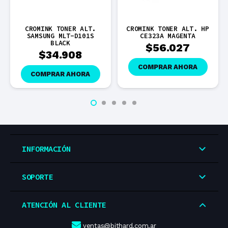
CROMINK TONER ALT.
CROMINK TONER ALT. HP
CRO
SAMSUNG MLT-D101S
CE323A MAGENTA
BLACK
$
56.027
$
34.908
COMPRAR AHORA
COMPRAR AHORA
INFORMACIÓN
SOPORTE
ATENCIÓN AL CLIENTE
ventas@bithard.com.ar