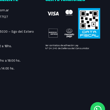
com.ar
77127
 5030 – Sgo del Estero
Ver contratos de adhesión Ley
 a 18hs.
N.º 24.240 de Defensa del Consumidor.
hs a 18:00 hs.
 14:00 hs.