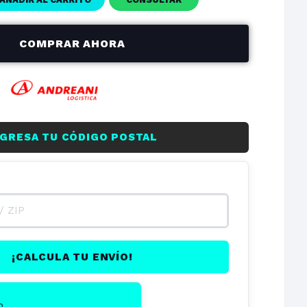
$168.782,87
$506.348,62
$84.391,44
$506.348,62
COMPRAR AHORA
on
NGRESA TU CÓDIGO POSTAL
¡CALCULA TU ENVÍO!
o