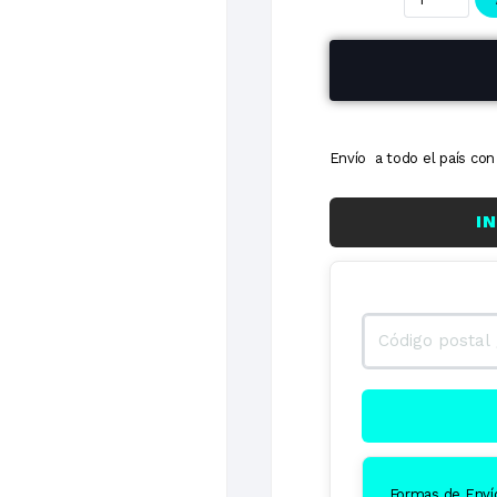
3 cuotas
6 cuotas
Envío a todo el país c
I
Formas de Enví