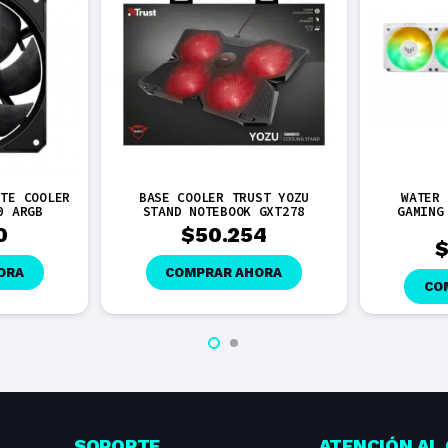
ETE COOLER
BASE COOLER TRUST YOZU
WATER 
0 ARGB
STAND NOTEBOOK GXT278
GAMING
0
$
50.254
ORA
COMPRAR AHORA
CO
SOPORTE
ATENCIÓN AL 