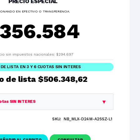
PRECIO ESPECIAL
ONANDO EN EFECTIVO O TRANSFERENCIA.
356.584
cio sin impuestos nacionales:
$
294.697
 DE LISTA EN 3 Y 6 CUOTAS SIN INTERES
o de lista
$506.348,62
▼
otas SIN INTERES
SKU:
NB_MLX-D24M-A25SZ-L1
Cuota
Total
$506.348,62
$506.348,62
AÑADIR AL CARRITO
CONSULTAR